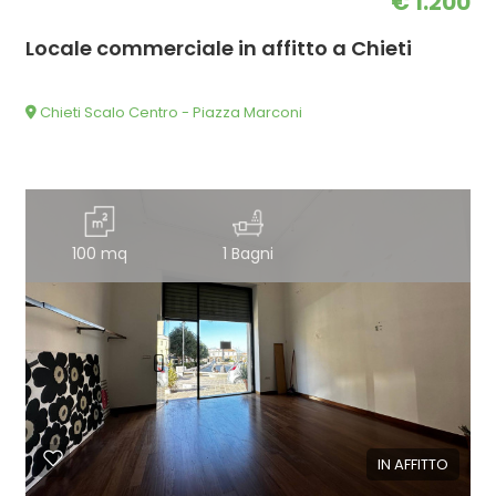
€ 1.200
Locale commerciale in affitto a Chieti
Chieti Scalo Centro - Piazza Marconi
100 mq
1 Bagni
IN AFFITTO