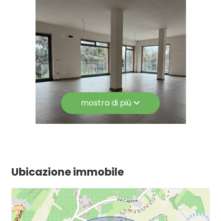
Scuole Superiori
Giardino
Bar
Posto auto/Box
Uffici postali
Centri commerciali
Balcone/Terrazzo
Uffici comunali
mostra di più
Ospedale
Ascensore
Arredato
Nuova costruzione
Ubicazione immobile
Lusso