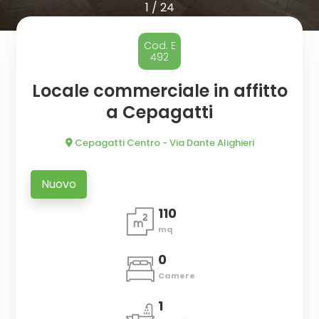
cercare
CASA
1
/
24
Provincia
CHI
Cod. E
492
SIAMO
Comune
Locale commerciale in affitto
a Cepagatti
DICONO
DI
Cepagatti Centro - Via Dante Alighieri
NOI
Nuovo
Tipologia
110
CONTATTI
-
mq
multiscelta
0
Qualsiasi
Camere
1
Residenziali