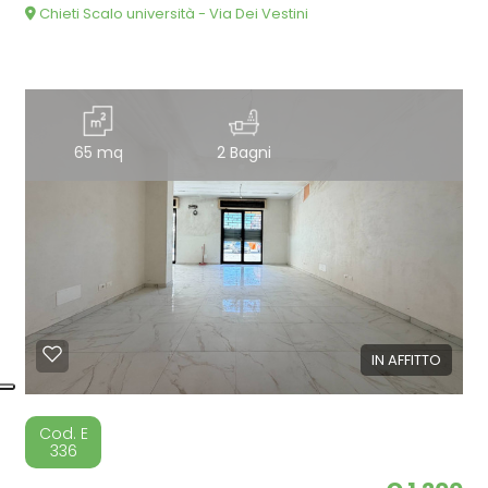
Chieti Scalo università - Via Dei Vestini
65 mq
2 Bagni
IN AFFITTO
Cod. E
336