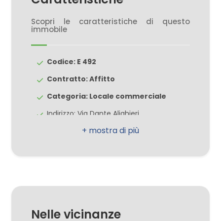
Scopri le caratteristiche di questo
3
immobile
4
Codice: E 492
Contratto: Affitto
5
Categoria: Locale commerciale
5+
Indirizzo: Via Dante Alighieri
CAP: 65012
Camere
Comune: Cepagatti
minime
Zona: Cepagatti Centro
Totale mq: 110 mq
Qualsiasi
Bagni: 1
Nelle vicinanze
Locali: 1
1