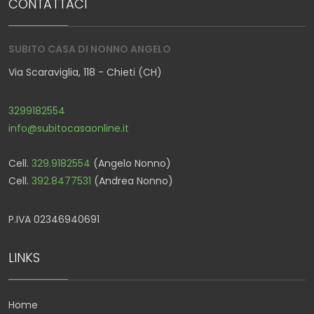
CONTATTACI
SUBITO CASA DI NONNO ANGELO
Via Scaraviglia, 118 - Chieti (CH)
3299182554
info@subitocasaonline.it
Cell.
329.9182554
(Angelo Nonno)
Cell.
392.8477531
(Andrea Nonno)
P.IVA 02346940691
LINKS
Home