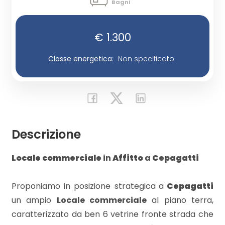
Bagni
Commerciali
€ 1.300
Industriali
Classe energetica
:
Non specificato
Terreni
Prezzo
Descrizione
Locale commerciale
in
Affitto
a
Cepagatti
Proponiamo in posizione strategica
a
Cepagatti
un ampio
Locale commerciale
al piano terra,
caratterizzato da ben 6 vetrine fronte strada che
Totale