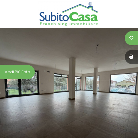
Codice
HOME
SERVIZI
Contratto
IMMOBILI
Qualsiasi
CASE
Vedi Più Foto
Vendita
ASTE
Affitto
VALUTA
LA
Scegli
TUA
dove