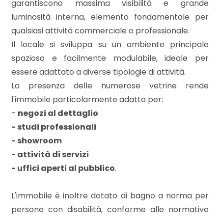
garantiscono massima visibilità e grande
mq
luminosità interna, elemento fondamentale per
qualsiasi attività commerciale o professionale.
Il locale si sviluppa su un ambiente principale
spazioso e facilmente modulabile, ideale per
essere adattato a diverse tipologie di attività.
La presenza delle numerose vetrine rende
Locali
l'immobile particolarmente adatto per:
minimi
-
negozi al dettaglio
- studi professionali
Qualsiasi
- showroom
- attività di servizi
1
- uffici aperti al pubblico
.
2
L'immobile è inoltre dotato di bagno a norma per
persone con disabilità, conforme alle normative