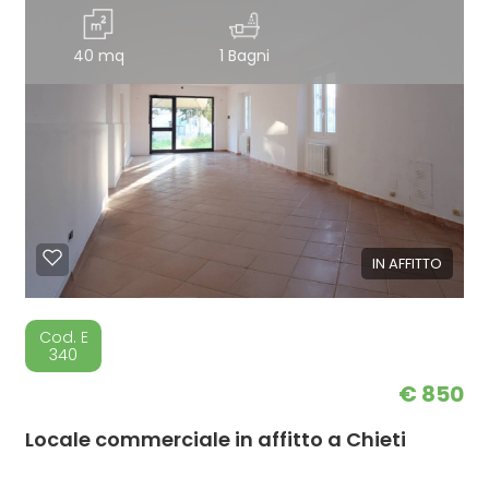
40 mq
1 Bagni
IN AFFITTO
Cod. E
340
€ 850
Locale commerciale in affitto a Chieti