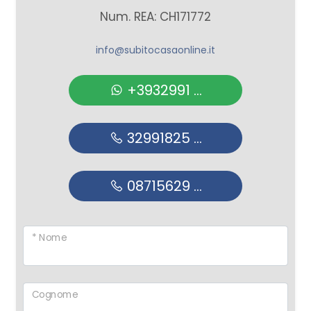
Num. REA: CH171772
info@subitocasaonline.it
+3932991 ...
32991825 ...
08715629 ...
* Nome
Cognome