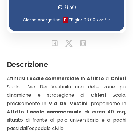
€ 850
Commerciali
Classe energetica
:
F
EP glnr
: 78.00 kwh/㎡
Industriali
Terreni
Descrizione
Prezzo
Affittasi
Locale commerciale
in
Affitto
a
Chieti
Scalo  Via Dei VestiniIn una delle zone più
dinamiche e strategiche di
Chieti
Scalo,
precisamente in
Via Dei Vestini
, proponiamo in
Affitto
Locale commerciale
di circa 40 mq
,
situato di fronte al polo universitario e a pochi
Totale
passi dall'ospedale civile.