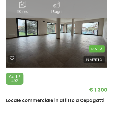
110 mq
1 Bagni
NOVITÀ
IN AFFITTO
Cod. E
492
€ 1.300
Locale commerciale in affitto a Cepagatti