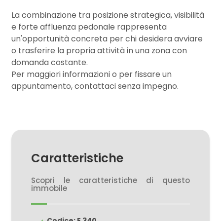
3
La combinazione tra posizione strategica, visibilità
e forte affluenza pedonale rappresenta
4
un'opportunità concreta per chi desidera avviare
o trasferire la propria attività in una zona con
5
domanda costante.
Per maggiori informazioni o per fissare un
appuntamento, contattaci senza impegno.
5+
Bagni
minimi
Caratteristiche
Qualsiasi
Scopri le caratteristiche di questo
immobile
1
2
Codice: E 340