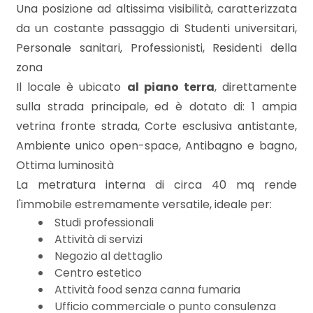
mq
Una posizione ad altissima visibilità, caratterizzata
da un costante passaggio di Studenti universitari,
Personale sanitari, Professionisti, Residenti della
zona
Il locale è ubicato
al piano terra
, direttamente
sulla strada principale, ed è dotato di: 1 ampia
vetrina fronte strada, Corte esclusiva antistante,
Locali
Ambiente unico open-space, Antibagno e bagno,
minimi
Ottima luminosità
La metratura interna di circa 40 mq rende
Qualsiasi
l'immobile estremamente versatile, ideale per:
Studi professionali
1
Attività di servizi
Negozio al dettaglio
Centro estetico
2
Attività food senza canna fumaria
Ufficio commerciale o punto consulenza