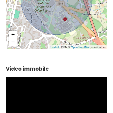
+
−
Leaflet
| OSM ©
OpenStreetMap
contributors
Video immobile