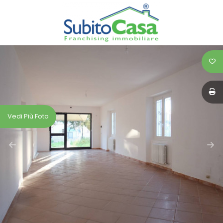
Codice
HOME
SERVIZI
Contratto
IMMOBILI
Qualsiasi
CASE
Vedi Più Foto
Vendita
ASTE
Affitto
VALUTA
LA
Scegli
TUA
dove