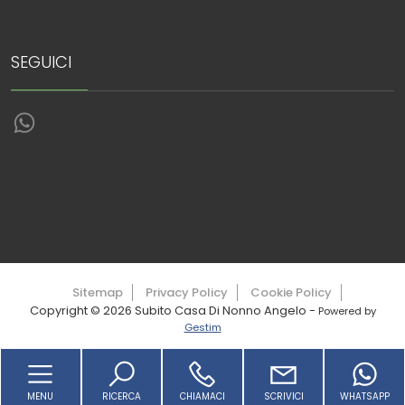
SEGUICI
Torna su
Sitemap
Privacy Policy
Cookie Policy
Copyright © 2026 Subito Casa Di Nonno Angelo -
Powered by
Gestim
MENU
RICERCA
CHIAMACI
SCRIVICI
WHATSAPP