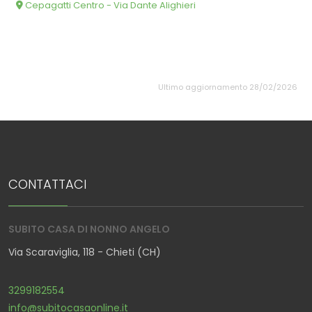
Cepagatti Centro - Via Dante Alighieri
Ultimo aggiornamento 28/02/2026
CONTATTACI
SUBITO CASA DI NONNO ANGELO
Via Scaraviglia, 118 - Chieti (CH)
3299182554
info@subitocasaonline.it