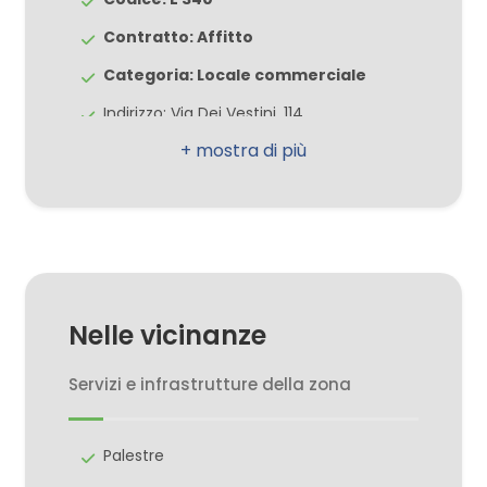
Contratto: Affitto
3
Categoria: Locale commerciale
Indirizzo: Via Dei Vestini, 114
4
CAP: 66100
5
Comune: Chieti
Zona: Chieti Scalo università
5+
Totale mq: 40 mq
Bagni: 1
Camere
Nelle vicinanze
Locali: 1
minime
Stato conservazione: Buono
Servizi e infrastrutture della zona
Qualsiasi
Mq coperti: 50 mq
Numero Vetrine: 1
Palestre
1