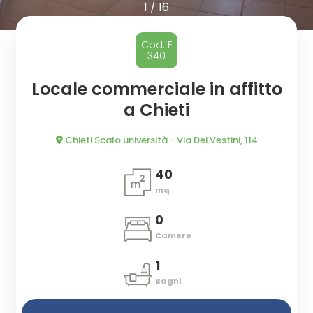
cercare
CASA
1
/
16
Provincia
CHI
Cod. E
340
SIAMO
Comune
Locale commerciale in affitto
a Chieti
DICONO
DI
Chieti Scalo università - Via Dei Vestini, 114
NOI
40
mq
Tipologia
CONTATTI
-
0
multiscelta
Camere
1
Qualsiasi
Bagni
Residenziali