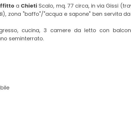
ffitto
a
Chieti
Scalo, mq. 77 circa, in via Gissi (tr
iedi), zona "baffo"/"acqua e sapone" ben servita 
resso, cucina, 3 camere da letto con balcon
iano seminterrato.
bile