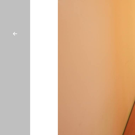
cercare
CASA
Provincia
CHI
SIAMO
Comune
DICONO
DI
NOI
Tipologia
CONTATTI
-
multiscelta
Qualsiasi
Residenziali