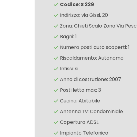
Codice: S 229
Indirizzo: via Gissi, 20
3
Zona: Chieti Scalo Zona Via Pes
4
Bagni: 1
Numero posti auto scoperti: 1
5
Riscaldamento: Autonomo
Infissi: si
5+
Anno di costruzione: 2007
Posti letto max: 3
Camere
minime
Cucina: Abitabile
Antenna Tv: Condominiale
Qualsiasi
Copertura ADSL
Impianto Telefonico
1