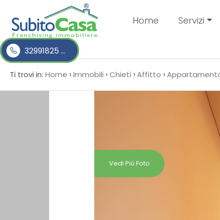
Home
Servizi
Codice
HOME
32991825 ...
SERVIZI
›
›
›
›
Contratto
Ti trovi in:
Home
Immobili
Chieti
Affitto
Appartament
IMMOBILI
Qualsiasi
CASE
Vendita
ASTE
Affitto
VALUTA
Vedi Più Foto
LA
Scegli
TUA
dove