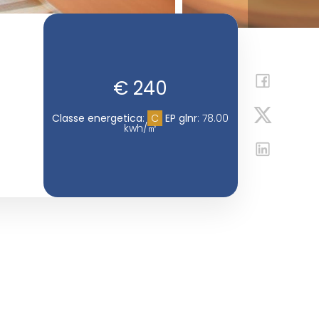
€ 240
Classe energetica
:
C
EP glnr
: 78.00
kwh/㎡