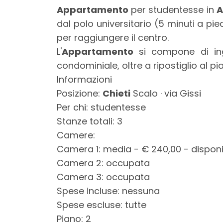
mq
Appartamento
per studentesse in
A
dal polo universitario (5 minuti a p
per raggiungere il centro.
L'
Appartamento
si compone di ing
condominiale, oltre a ripostiglio al p
Informazioni
Posizione:
Chieti
Scalo · via Gissi
Locali
Per chi: studentesse
minimi
Stanze totali: 3
Camere:
Qualsiasi
Camera 1: media - € 240,00 - disponi
Camera 2: occupata
1
Camera 3: occupata
Spese incluse: nessuna
2
Spese escluse: tutte
Piano: 2