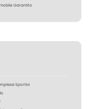
mobile Garantito
mplessi Sportivi
lo
r