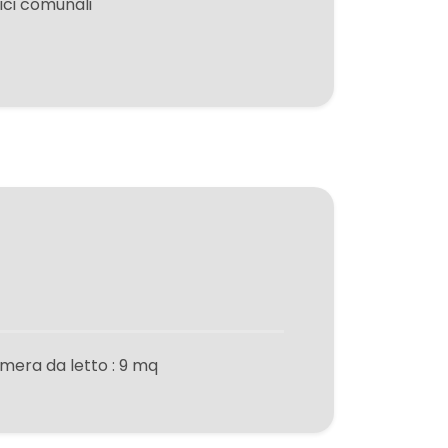
fici comunali
mera da letto : 9 mq