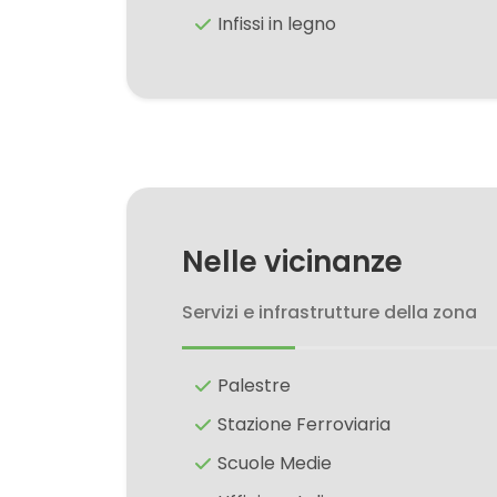
Infissi in legno
2
3
4
5
Nelle vicinanze
Servizi e infrastrutture della zona
5+
Palestre
Altre
opzioni
Stazione Ferroviaria
-
Scuole Medie
multiscelta