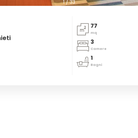
1
/
33
77
mq
ieti
3
Camere
0
1
Bagni