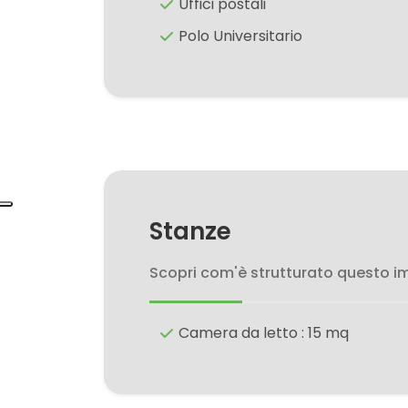
Uffici postali
Polo Universitario
Giardino
Posto auto/Box
Balcone/Terrazzo
Ascensore
Stanze
Arredato
Scopri com'è strutturato questo i
Nuova costruzione
Camera da letto : 15 mq
Lusso