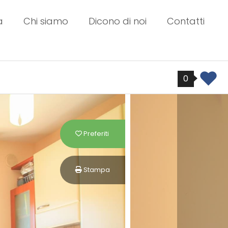
a
Chi siamo
Dicono di noi
Contatti
0
Preferiti: Cod. S 229
Preferiti
Stampa: Cod. S 229
Stampa