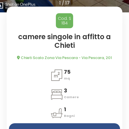
cercare
CASA
1
/
17
Provincia
CHI
Cod. S
184
SIAMO
Comune
camere singole in affitto a
Chieti
DICONO
DI
Chieti Scalo Zona Via Pescara - Via Pescara, 201
NOI
75
mq
Tipologia
CONTATTI
-
3
multiscelta
Camere
1
Qualsiasi
Bagni
Residenziali