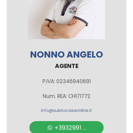
NONNO ANGELO
AGENTE
P.IVA: 02346940691
Num. REA: CH171772
info@subitocasaonline.it
+3932991 ...