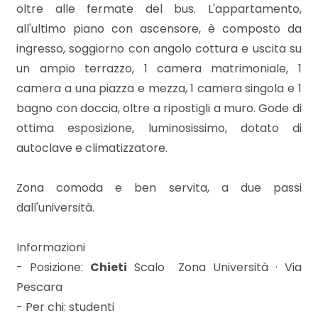
mq
oltre alle fermate del bus. L'appartamento,
all'ultimo piano con ascensore, è composto da
ingresso, soggiorno con angolo cottura e uscita su
un ampio terrazzo, 1 camera matrimoniale, 1
camera a una piazza e mezza, 1 camera singola e 1
bagno con doccia, oltre a ripostigli a muro. Gode di
ottima esposizione, luminosissimo, dotato di
Locali
autoclave e climatizzatore.
minimi
Zona comoda e ben servita, a due passi
Qualsiasi
dall'università.
1
Informazioni
- Posizione:
Chieti
Scalo  Zona Università · Via
2
Pescara
- Per chi: studenti