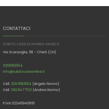
CONTATTACI
SUBITO CASA DI NONNO ANGELO
Via Scaraviglia, 118 - Chieti (CH)
3299182554
info@subitocasaonline.it
Cell.
329.9182554
(Angelo Nonno)
Cell.
392.8477531
(Andrea Nonno)
P.IVA 02346940691