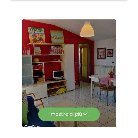
Tv SAT: Condominiale
Copertura ADSL
Copertura Fastweb
Aria Condizionata
Impianto Telefonico
Impianto Elettrico: A norma
Sanitari sospesi
Doccia
Infissi in alluminio
Persiane
mostra di più