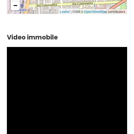
−
Leaflet
| OSM ©
OpenStreetMap
contributors
Video immobile