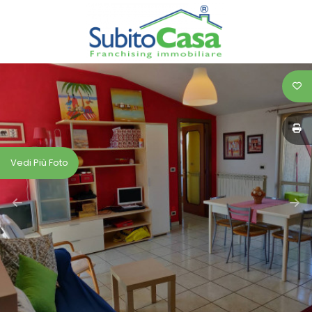
Codice
HOME
SERVIZI
Contratto
IMMOBILI
Qualsiasi
CASE
Vedi Più Foto
Vendita
ASTE
Affitto
VALUTA
LA
Scegli
TUA
dove