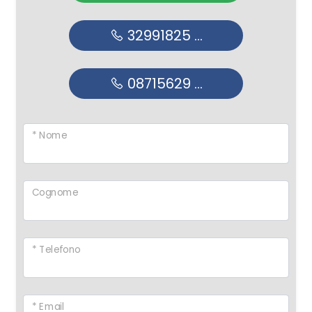
32991825 ...
08715629 ...
* Nome
Cognome
* Telefono
* Email