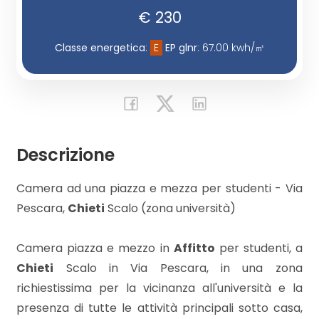
€ 230
Commerciali
Classe energetica
:
E
EP glnr
: 67.00 kwh/㎡
Industriali
Terreni
Descrizione
Prezzo
Camera ad una piazza e mezza per studenti - Via
Pescara,
Chieti
Scalo (zona università)
Camera piazza e mezzo in
Affitto
per studenti, a
Chieti
Scalo in Via Pescara, in una zona
richiestissima per la vicinanza all'università e la
Totale
presenza di tutte le attività principali sotto casa,