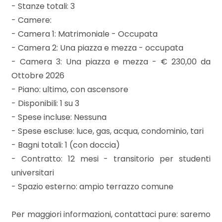
3
- Stanze totali: 3
- Camere:
4
- Camera 1: Matrimoniale - Occupata
- Camera 2: Una piazza e mezza - occupata
5
- Camera 3: Una piazza e mezza - € 230,00 da
Ottobre 2026
5+
- Piano: ultimo, con ascensore
- Disponibili: 1 su 3
- Spese incluse: Nessuna
Bagni
- Spese escluse: luce, gas, acqua, condominio, tari
minimi
- Bagni totali: 1 (con doccia)
- Contratto: 12 mesi - transitorio per studenti
Qualsiasi
universitari
- Spazio esterno: ampio terrazzo comune
1
Per maggiori informazioni, contattaci pure: saremo
2