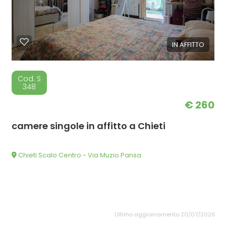
IN AFFITTO
Cod. S
348
€ 260
camere singole in affitto a Chieti
Chieti Scalo Centro - Via Muzio Pansa
Ultimo aggiornamento 20/07/2026