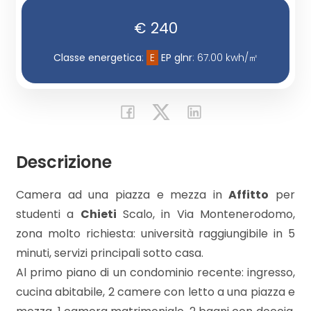
€ 240
Commerciali
Classe energetica
:
E
EP glnr
: 67.00 kwh/㎡
Industriali
Terreni
Descrizione
Prezzo
Camera ad una piazza e mezza in
Affitto
per
studenti a
Chieti
Scalo, in Via Montenerodomo,
zona molto richiesta: università raggiungibile in 5
minuti, servizi principali sotto casa.
Al primo piano di un condominio recente: ingresso,
cucina abitabile, 2 camere con letto a una piazza e
Totale