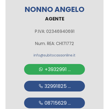
NONNO ANGELO
AGENTE
P.IVA: 02346940691
Num. REA: CH171772
info@subitocasaonline.it
+3932991 ...
32991825 ...
08715629 ...