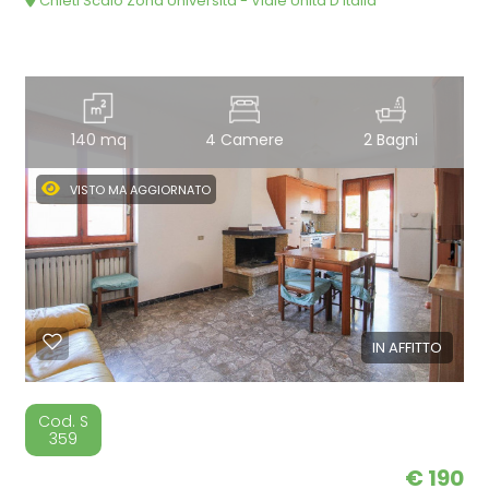
Chieti Scalo Zona Università - Viale Unità D'Italia
140 mq
4 Camere
2 Bagni
VISTO MA AGGIORNATO
IN AFFITTO
Cod. S
359
€ 190