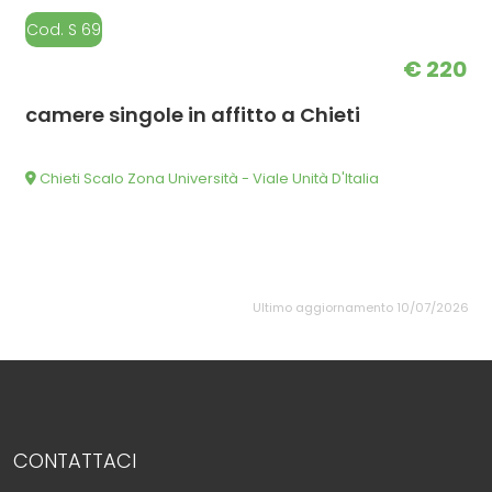
Cod. S 69
€ 220
camere singole in affitto a Chieti
Chieti Scalo Zona Università - Viale Unità D'Italia
Ultimo aggiornamento 10/07/2026
CONTATTACI