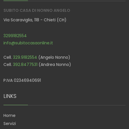
SUBITO CASA DI NONNO ANGELO
Via Scaraviglia, 118 - Chieti (CH)
3299182554
info@subitocasaonline.it
Cell.
329.9182554
(Angelo Nonno)
Cell.
392.8477531
(Andrea Nonno)
P.IVA 02346940691
LINKS
Home
Servizi