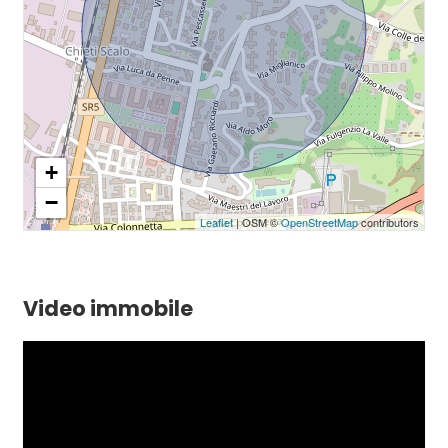
+
−
Leaflet
| OSM ©
OpenStreetMap
contributors
Video immobile