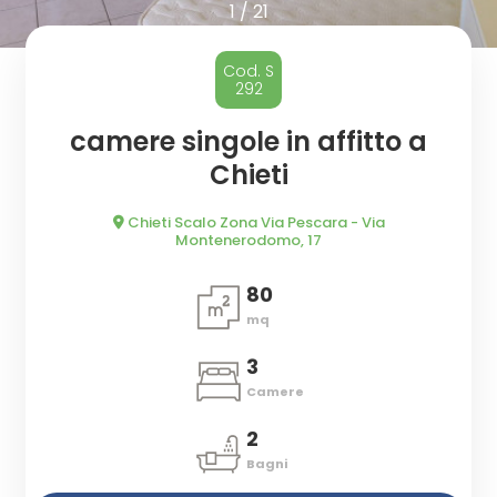
cercare
CASA
1
/
21
Provincia
CHI
Cod. S
292
SIAMO
Comune
camere singole in affitto a
Chieti
DICONO
DI
Chieti Scalo Zona Via Pescara - Via
Montenerodomo, 17
NOI
80
Tipologia
mq
CONTATTI
-
3
multiscelta
Camere
Qualsiasi
2
Bagni
Residenziali