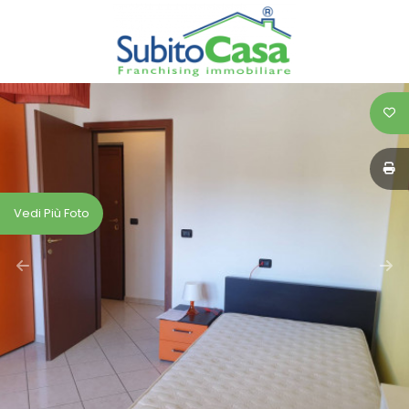
Codice
HOME
SERVIZI
Contratto
IMMOBILI
Qualsiasi
CASE
Vedi Più Foto
Vendita
ASTE
Affitto
VALUTA
LA
Scegli
TUA
dove