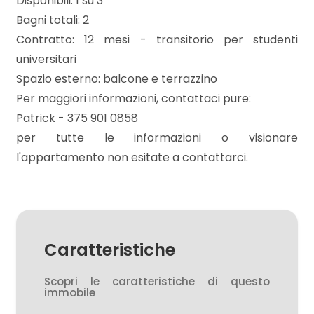
Disponibili: 1 su 3
3
Bagni totali: 2
Contratto: 12 mesi - transitorio per studenti
4
universitari
Spazio esterno: balcone e terrazzino
5
Per maggiori informazioni, contattaci pure:
Patrick - 375 901 0858
5+
per tutte le informazioni o visionare
l'appartamento non esitate a contattarci.
Bagni
minimi
Qualsiasi
Caratteristiche
1
Scopri le caratteristiche di questo
immobile
2