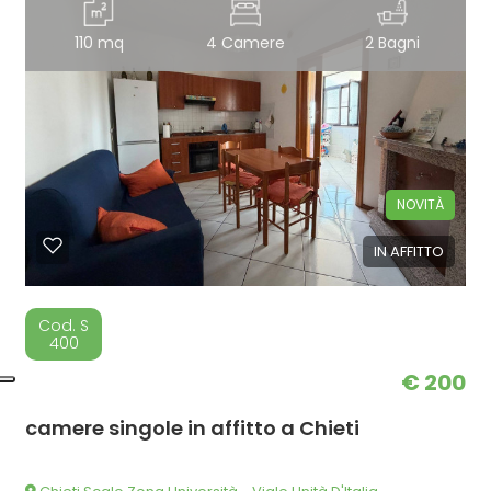
110 mq
4 Camere
2 Bagni
NOVITÀ
IN AFFITTO
Cod. S
400
€ 200
camere singole in affitto a Chieti