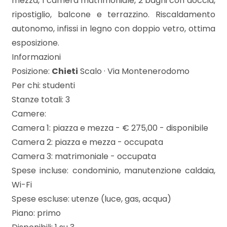
mezza, 1 camera matrimoniale, 2 bagni con doccia,
mq
ripostiglio, balcone e terrazzino. Riscaldamento
autonomo, infissi in legno con doppio vetro, ottima
esposizione.
Informazioni
Posizione:
Chieti
Scalo · Via Montenerodomo
Per chi: studenti
Locali
Stanze totali: 3
minimi
Camere:
Camera 1: piazza e mezza - € 275,00 - disponibile
Qualsiasi
Camera 2: piazza e mezza - occupata
Camera 3: matrimoniale - occupata
1
Spese incluse: condominio, manutenzione caldaia,
Wi-Fi
Spese escluse: utenze (luce, gas, acqua)
2
Piano: primo