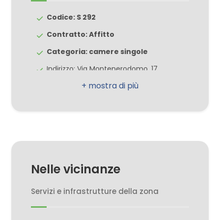
Codice: S 292
3
Contratto: Affitto
Categoria: camere singole
4
Indirizzo: Via Montenerodomo, 17
5
CAP: 66100
Comune: Chieti
5+
Zona: Chieti Scalo Zona Via Pescara
Totale mq: 80 mq
Camere
Camere: 3
minime
Nelle vicinanze
Bagni: 2
Qualsiasi
Locali: 4
Servizi e infrastrutture della zona
Stato conservazione: Buono
1