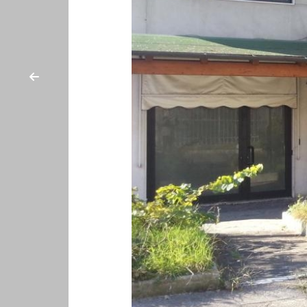
cercare
CASA
Provincia
CHI
SIAMO
Comune
DICONO
DI
NOI
Tipologia
CONTATTI
-
multiscelta
Qualsiasi
Residenziali