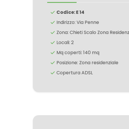
3
Codice: E 14
4
Indirizzo: Via Penne
Zona: Chieti Scalo Zona Residenz
5
Locali: 2
5+
Mq coperti: 140 mq
Posizione: Zona residenziale
Bagni
Copertura ADSL
minimi
Qualsiasi
1
2