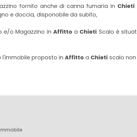
gazzino fornito anche di canna fumaria in
Chieti
agno e doccia, disponobile da subito,
io e/o Magazzino in
Affitto
a
Chieti
Scalo è situat
re l'immobile proposto in
Affitto
a
Chieti
scalo non 
 immobile