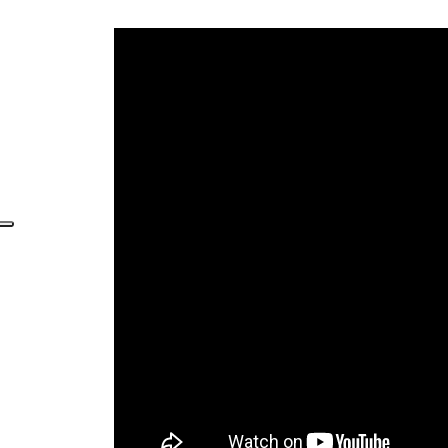
Giardino
Posto auto/Box
Balcone/Terrazzo
Ascensore
Arredato
Nuova costruzione
Lusso