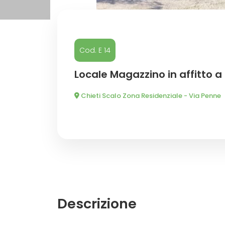
Commerciali
Cod. E 14
Industriali
Locale Magazzino in affitto a
Terreni
Chieti Scalo Zona Residenziale - Via Penne
Prezzo
Descrizione
Totale