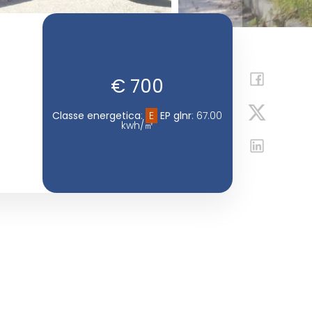
€ 700
Classe energetica
:
E
EP glnr
: 67.00
kwh/㎡