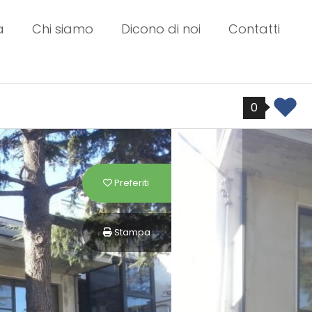
a
Chi siamo
Dicono di noi
Contatti
0
Preferiti: Cod. E 14
Preferiti
Stampa: Cod. E 14
Stampa