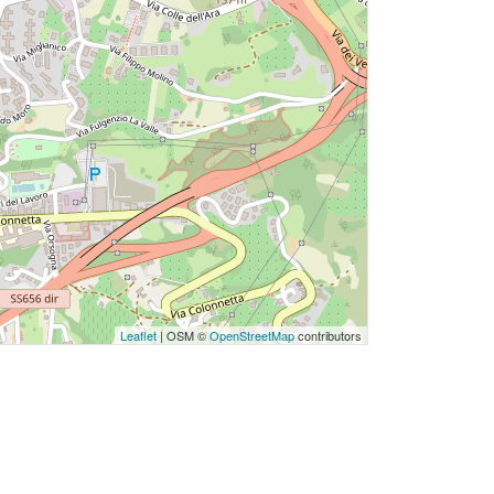
Leaflet
| OSM ©
OpenStreetMap
contributors