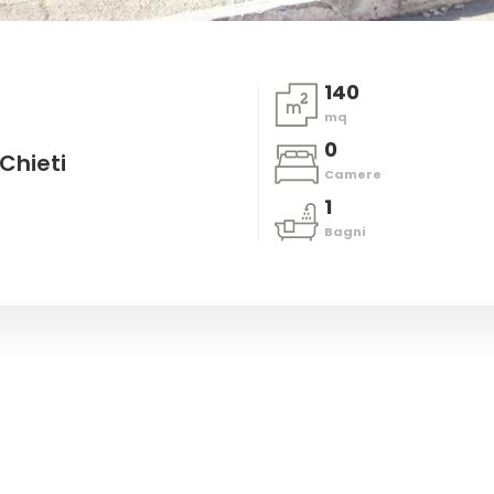
1
/
5
140
mq
0
 Chieti
Camere
1
Bagni