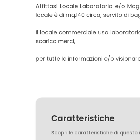
mq
Affittasi Locale Laboratorio e/o Ma
locale è di mq.140 circa, servito di b
il locale commerciale uso laborator
scarico merci,
per tutte le informazioni e/o visiona
Locali
minimi
Qualsiasi
1
Caratteristiche
2
Scopri le caratteristiche di questo