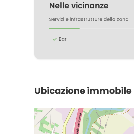
Nelle vicinanze
3
Servizi e infrastrutture della zona
4
Bar
5
5+
Ubicazione immobile
Camere
minime
Qualsiasi
1